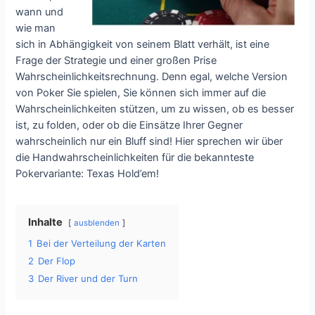
wann und
wie man
sich in Abhängigkeit von seinem Blatt verhält, ist eine
Frage der Strategie und einer großen Prise
Wahrscheinlichkeitsrechnung. Denn egal, welche Version
von Poker Sie spielen, Sie können sich immer auf die
Wahrscheinlichkeiten stützen, um zu wissen, ob es besser
ist, zu folden, oder ob die Einsätze Ihrer Gegner
wahrscheinlich nur ein Bluff sind! Hier sprechen wir über
die Handwahrscheinlichkeiten für die bekannteste
Pokervariante: Texas Hold’em!
Inhalte
ausblenden
1
Bei der Verteilung der Karten
2
Der Flop
3
Der River und der Turn