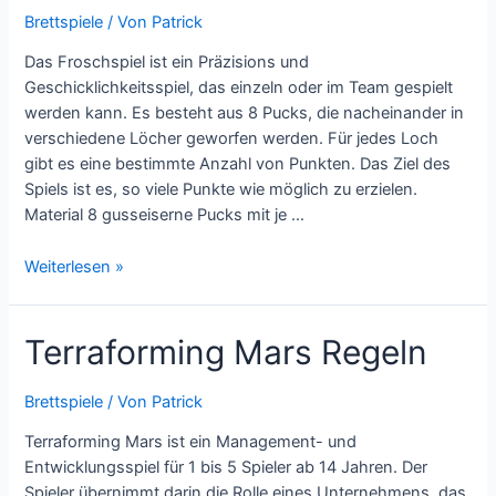
Brettspiele
/ Von
Patrick
Das Froschspiel ist ein Präzisions und
Geschicklichkeitsspiel, das einzeln oder im Team gespielt
werden kann. Es besteht aus 8 Pucks, die nacheinander in
verschiedene Löcher geworfen werden. Für jedes Loch
gibt es eine bestimmte Anzahl von Punkten. Das Ziel des
Spiels ist es, so viele Punkte wie möglich zu erzielen.
Material 8 gusseiserne Pucks mit je …
Froschspiel
Weiterlesen »
Regeln
Terraforming Mars Regeln
Brettspiele
/ Von
Patrick
Terraforming Mars ist ein Management- und
Entwicklungsspiel für 1 bis 5 Spieler ab 14 Jahren. Der
Spieler übernimmt darin die Rolle eines Unternehmens, das