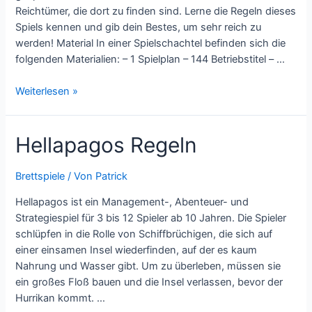
Reichtümer, die dort zu finden sind. Lerne die Regeln dieses
Spiels kennen und gib dein Bestes, um sehr reich zu
werden! Material In einer Spielschachtel befinden sich die
folgenden Materialien: – 1 Spielplan – 144 Betriebstitel – …
Ruhm
Weiterlesen »
und
Reichtum
Hellapagos Regeln
Regeln
Brettspiele
/ Von
Patrick
Hellapagos ist ein Management-, Abenteuer- und
Strategiespiel für 3 bis 12 Spieler ab 10 Jahren. Die Spieler
schlüpfen in die Rolle von Schiffbrüchigen, die sich auf
einer einsamen Insel wiederfinden, auf der es kaum
Nahrung und Wasser gibt. Um zu überleben, müssen sie
ein großes Floß bauen und die Insel verlassen, bevor der
Hurrikan kommt. …