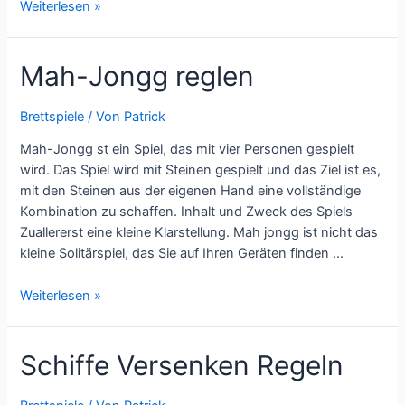
Codenames
Weiterlesen »
Regeln
Mah-Jongg reglen
Brettspiele
/ Von
Patrick
Mah-Jongg st ein Spiel, das mit vier Personen gespielt
wird. Das Spiel wird mit Steinen gespielt und das Ziel ist es,
mit den Steinen aus der eigenen Hand eine vollständige
Kombination zu schaffen. Inhalt und Zweck des Spiels
Zuallererst eine kleine Klarstellung. Mah jongg ist nicht das
kleine Solitärspiel, das Sie auf Ihren Geräten finden …
Mah-
Weiterlesen »
Jongg
reglen
Schiffe Versenken Regeln