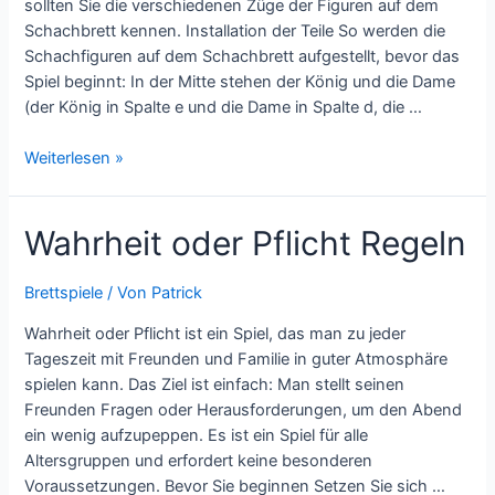
sollten Sie die verschiedenen Züge der Figuren auf dem
Schachbrett kennen. Installation der Teile So werden die
Schachfiguren auf dem Schachbrett aufgestellt, bevor das
Spiel beginnt: In der Mitte stehen der König und die Dame
(der König in Spalte e und die Dame in Spalte d, die …
Figurenbewegung
Weiterlesen »
beim
Schach
Wahrheit oder Pflicht Regeln
Regeln
Brettspiele
/ Von
Patrick
Wahrheit oder Pflicht ist ein Spiel, das man zu jeder
Tageszeit mit Freunden und Familie in guter Atmosphäre
spielen kann. Das Ziel ist einfach: Man stellt seinen
Freunden Fragen oder Herausforderungen, um den Abend
ein wenig aufzupeppen. Es ist ein Spiel für alle
Altersgruppen und erfordert keine besonderen
Voraussetzungen. Bevor Sie beginnen Setzen Sie sich …