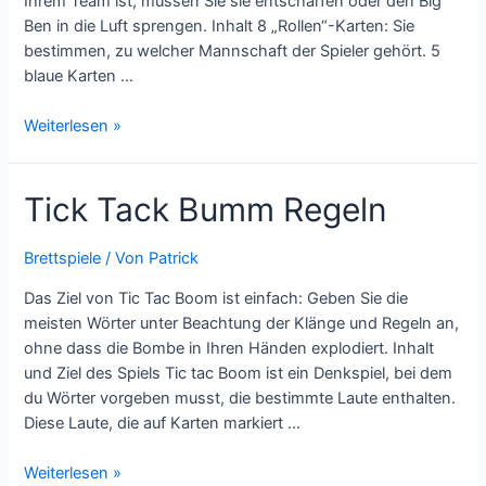
Ihrem Team ist, müssen Sie sie entschärfen oder den Big
Ben in die Luft sprengen. Inhalt 8 „Rollen“-Karten: Sie
bestimmen, zu welcher Mannschaft der Spieler gehört. 5
blaue Karten …
Time
Weiterlesen »
Bomb
Regeln
Tick Tack Bumm Regeln
Brettspiele
/ Von
Patrick
Das Ziel von Tic Tac Boom ist einfach: Geben Sie die
meisten Wörter unter Beachtung der Klänge und Regeln an,
ohne dass die Bombe in Ihren Händen explodiert. Inhalt
und Ziel des Spiels Tic tac Boom ist ein Denkspiel, bei dem
du Wörter vorgeben musst, die bestimmte Laute enthalten.
Diese Laute, die auf Karten markiert …
Tick
Weiterlesen »