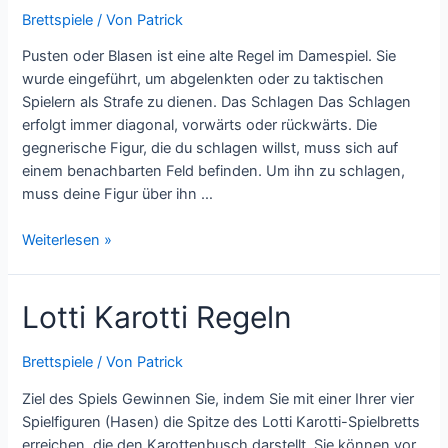
Brettspiele
/ Von
Patrick
Pusten oder Blasen ist eine alte Regel im Damespiel. Sie
wurde eingeführt, um abgelenkten oder zu taktischen
Spielern als Strafe zu dienen. Das Schlagen Das Schlagen
erfolgt immer diagonal, vorwärts oder rückwärts. Die
gegnerische Figur, die du schlagen willst, muss sich auf
einem benachbarten Feld befinden. Um ihn zu schlagen,
muss deine Figur über ihn …
Pusten:
Weiterlesen »
die
Regel
Lotti Karotti Regeln
Brettspiele
/ Von
Patrick
Ziel des Spiels Gewinnen Sie, indem Sie mit einer Ihrer vier
Spielfiguren (Hasen) die Spitze des Lotti Karotti-Spielbretts
erreichen, die den Karottenbusch darstellt. Sie können vor