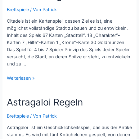
Brettspiele
/ Von
Patrick
Citadels ist ein Kartenspiel, dessen Ziel es ist, eine
möglichst vollständige Stadt zu bauen und zu entwickeln.
Inhalt des Spiels 67 Karten „Stadtteil“. 18 „Charakter“-
Karten 7 „Hilfe“-Karten 1 „Krone“-Karte 30 Goldmünzen
Das Spiel für 4 bis 7 Spieler Prinzip des Spiels Jeder Spieler
versucht, die Stadt, an deren Spitze er steht, zu entwickeln
und zu …
Citadels
Weiterlesen »
Regeln
Astragaloi Regeln
Brettspiele
/ Von
Patrick
Astragaloi ist ein Geschicklichkeitsspiel, das aus der Antike
stammt. Es wird mit fünf Knöchelchen gespielt, von denen