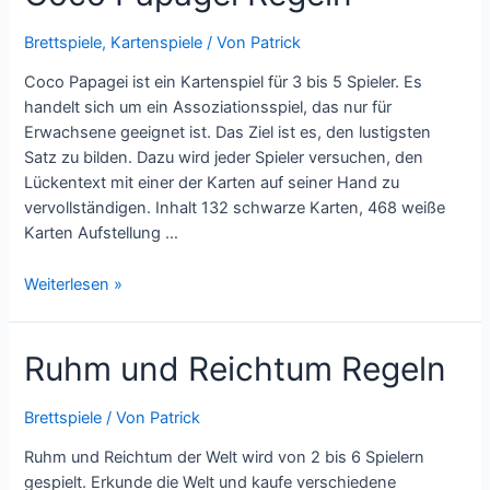
Brettspiele
,
Kartenspiele
/ Von
Patrick
Coco Papagei ist ein Kartenspiel für 3 bis 5 Spieler. Es
handelt sich um ein Assoziationsspiel, das nur für
Erwachsene geeignet ist. Das Ziel ist es, den lustigsten
Satz zu bilden. Dazu wird jeder Spieler versuchen, den
Lückentext mit einer der Karten auf seiner Hand zu
vervollständigen. Inhalt 132 schwarze Karten, 468 weiße
Karten Aufstellung …
Coco
Weiterlesen »
Papagei
Regeln
Ruhm und Reichtum Regeln
Brettspiele
/ Von
Patrick
Ruhm und Reichtum der Welt wird von 2 bis 6 Spielern
gespielt. Erkunde die Welt und kaufe verschiedene