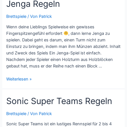
Jenga Regeln
Brettspiele
/ Von
Patrick
Wenn deine Lieblings Spielweise ein gewisses
Fingerspitzengefühl erfordert
, dann lerne Jenga zu
spielen. Dabei geht es darum, einen Turm nicht zum
Einsturz zu bringen, indem man ihm Münzen abzieht. Inhalt
und Zweck des Spiels Ein Jenga-Spiel ist einfach.
Nachdem jeder Spieler einen Holzturm aus Holzblöcken
gebaut hat, muss er der Reihe nach einen Block …
Jenga
Weiterlesen »
Regeln
Sonic Super Teams Regeln
Brettspiele
/ Von
Patrick
Sonic Super Teams ist ein lustiges Rennspiel für 2 bis 4