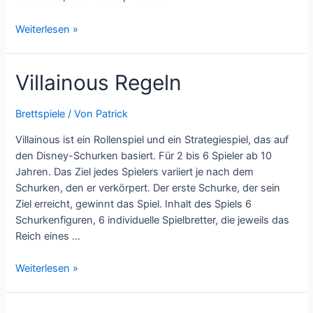
Hanafuda
Weiterlesen »
Koï
Koï
Villainous Regeln
Regeln
Brettspiele
/ Von
Patrick
Villainous ist ein Rollenspiel und ein Strategiespiel, das auf
den Disney-Schurken basiert. Für 2 bis 6 Spieler ab 10
Jahren. Das Ziel jedes Spielers variiert je nach dem
Schurken, den er verkörpert. Der erste Schurke, der sein
Ziel erreicht, gewinnt das Spiel. Inhalt des Spiels 6
Schurkenfiguren, 6 individuelle Spielbretter, die jeweils das
Reich eines …
Villainous
Weiterlesen »
Regeln