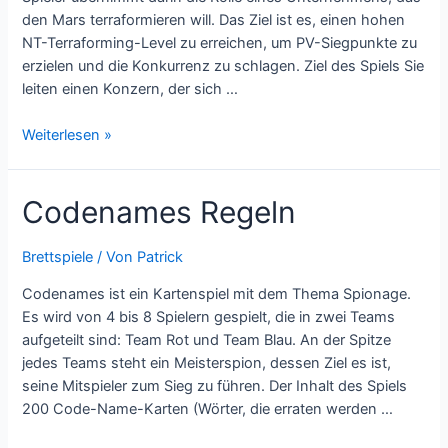
den Mars terraformieren will. Das Ziel ist es, einen hohen
NT-Terraforming-Level zu erreichen, um PV-Siegpunkte zu
erzielen und die Konkurrenz zu schlagen. Ziel des Spiels Sie
leiten einen Konzern, der sich …
Terraforming
Weiterlesen »
Mars
Regeln
Codenames Regeln
Brettspiele
/ Von
Patrick
Codenames ist ein Kartenspiel mit dem Thema Spionage.
Es wird von 4 bis 8 Spielern gespielt, die in zwei Teams
aufgeteilt sind: Team Rot und Team Blau. An der Spitze
jedes Teams steht ein Meisterspion, dessen Ziel es ist,
seine Mitspieler zum Sieg zu führen. Der Inhalt des Spiels
200 Code-Name-Karten (Wörter, die erraten werden …