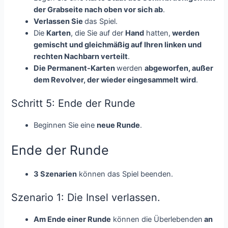
der Grabseite nach oben vor sich ab
.
Verlassen Sie
das Spiel.
Die
Karten
, die Sie auf der
Hand
hatten,
werden
gemischt und gleichmäßig auf Ihren linken und
rechten Nachbarn verteilt
.
Die Permanent-Karten
werden
abgeworfen, außer
dem Revolver, der wieder eingesammelt wird
.
Schritt 5: Ende der Runde
Beginnen Sie eine
neue Runde
.
Ende der Runde
3 Szenarien
können das Spiel beenden.
Szenario 1: Die Insel verlassen.
Am Ende einer Runde
können die Überlebenden
an