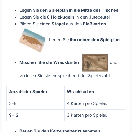
Legen Sie
den Spielplan in die Mitte des Tisches
.
Legen Sie die
6 Holzkugeln
in den Jutebeutel.
Bilden Sie einen
Stapel
aus den
Floßkarten
. Legen Sie
ihn neben den Spielplan
.
Mischen Sie die Wrackkarten
und
verteilen Sie sie entsprechend der Spielerzahl:
Anzahl der Spieler
Wrackkarten
3-8
4 Karten pro Spieler.
9-12
3 Karten pro Spieler.
Bauen Sie den Kartenhalter zusammen
.