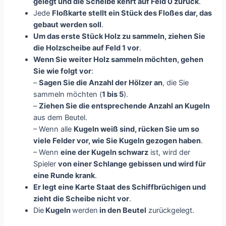
gelegt und die Scheibe kehrt auf Feld 0 zurück
.
Jede
Floßkarte stellt ein Stück des Floßes dar, das
gebaut werden soll
.
Um das erste Stück Holz zu sammeln, ziehen Sie
die Holzscheibe auf Feld 1 vor
.
Wenn Sie weiter Holz sammeln möchten, gehen
Sie wie folgt vor
:
–
Sagen Sie die Anzahl der Hölzer an
, die Sie
sammeln möchten (
1 bis 5
).
–
Ziehen Sie die entsprechende Anzahl an Kugeln
aus dem Beutel.
– Wenn alle
Kugeln weiß sind, rücken Sie um so
viele Felder vor, wie Sie Kugeln gezogen haben
.
– Wenn
eine der Kugeln schwarz
ist, wird der
Spieler
von einer Schlange gebissen und wird für
eine Runde krank
.
Er legt eine Karte Staat des Schiffbrüchigen und
zieht die Scheibe nicht vor
.
Die
Kugeln
werden
in den Beutel
zurückgelegt.