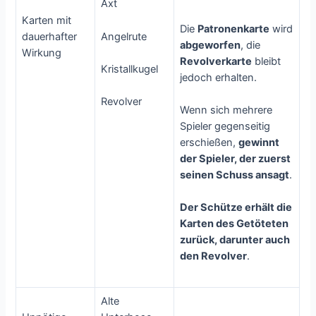
Axt
Karten mit
Die
Patronenkarte
wird
Angelrute
dauerhafter
abgeworfen
, die
Wirkung
Revolverkarte
bleibt
Kristallkugel
jedoch erhalten.
Revolver
Wenn sich mehrere
Spieler gegenseitig
erschießen,
gewinnt
der Spieler, der zuerst
seinen Schuss ansagt
.
Der Schütze erhält die
Karten des Getöteten
zurück, darunter auch
den Revolver
.
Alte