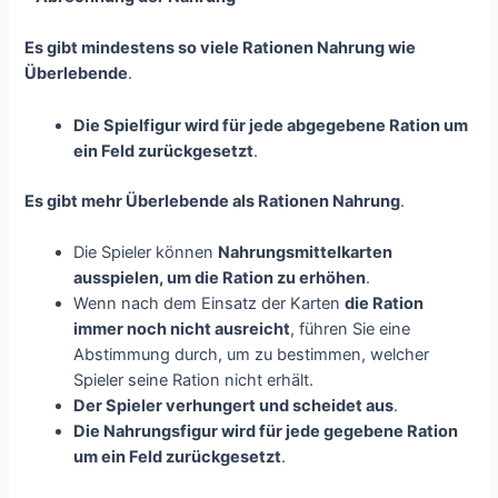
Es gibt mindestens so viele Rationen Nahrung wie
Überlebende
.
Die Spielfigur wird für jede abgegebene Ration um
ein Feld zurückgesetzt
.
Es gibt mehr Überlebende als Rationen Nahrung
.
Die Spieler können
Nahrungsmittelkarten
ausspielen, um die Ration zu erhöhen
.
Wenn nach dem Einsatz der Karten
die Ration
immer noch nicht ausreicht
, führen Sie eine
Abstimmung durch, um zu bestimmen, welcher
Spieler seine Ration nicht erhält.
Der Spieler verhungert und scheidet aus
.
Die Nahrungsfigur wird für jede gegebene Ration
um ein Feld zurückgesetzt
.