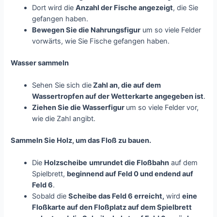
Dort wird die
Anzahl der Fische angezeigt
, die Sie
gefangen haben.
Bewegen Sie die Nahrungsfigur
um so viele Felder
vorwärts, wie Sie Fische gefangen haben.
Wasser sammeln
Sehen Sie sich die
Zahl an, die auf dem
Wassertropfen auf der Wetterkarte angegeben ist
.
Ziehen Sie die Wasserfigur
um so viele Felder vor,
wie die Zahl angibt.
Sammeln Sie Holz, um das Floß zu bauen.
Die
Holzscheibe
umrundet die Floßbahn
auf dem
Spielbrett,
beginnend auf Feld 0 und endend auf
Feld 6
.
Sobald die
Scheibe das Feld 6 erreicht,
wird
eine
Floßkarte auf den Floßplatz auf dem Spielbrett