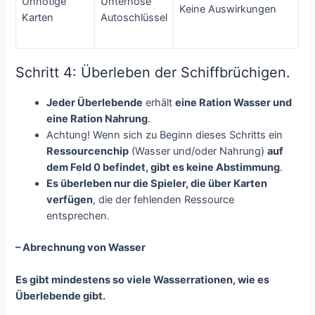
Unnötige
Unterhose
Keine Auswirkungen
Karten
Autoschlüssel
Schritt 4: Überleben der Schiffbrüchigen.
Jeder Überlebende
erhält
eine Ration Wasser und
eine Ration Nahrung
.
Achtung! Wenn sich zu Beginn dieses Schritts ein
Ressourcenchip
(Wasser und/oder Nahrung)
auf
dem Feld 0 befindet, gibt es keine Abstimmung
.
Es überleben nur die Spieler, die über Karten
verfügen
, die der fehlenden Ressource
entsprechen.
– Abrechnung von Wasser
Es gibt mindestens so viele Wasserrationen, wie es
Überlebende gibt.