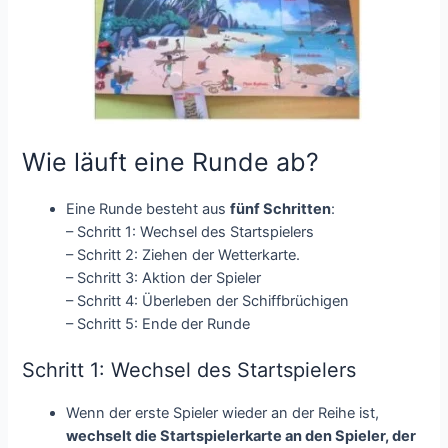
Wie läuft eine Runde ab?
Eine Runde besteht aus
fünf Schritten
:
– Schritt 1: Wechsel des Startspielers
– Schritt 2: Ziehen der Wetterkarte.
– Schritt 3: Aktion der Spieler
– Schritt 4: Überleben der Schiffbrüchigen
– Schritt 5: Ende der Runde
Schritt 1: Wechsel des Startspielers
Wenn der erste Spieler wieder an der Reihe ist,
wechselt die Startspielerkarte an den Spieler, der