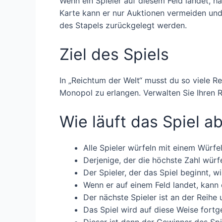
Wenn ein Spieler auf diesem Feld landet, ha
Karte kann er nur Auktionen vermeiden un
des Stapels zurückgelegt werden.
Ziel des Spiels
In „Reichtum der Welt“ musst du so viele R
Monopol zu erlangen. Verwalten Sie Ihren R
Wie läuft das Spiel a
Alle Spieler würfeln mit einem Würfel
Derjenige, der die höchste Zahl würfe
Der Spieler, der das Spiel beginnt, 
Wenn er auf einem Feld landet, kann e
Der nächste Spieler ist an der Reihe 
Das Spiel wird auf diese Weise fortges
Dieser ist dann der Gewinner des Spi