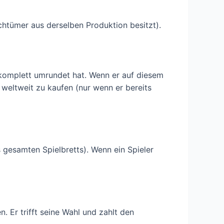
ichtümer aus derselben Produktion besitzt).
n komplett umrundet hat. Wenn er auf diesem
 weltweit zu kaufen (nur wenn er bereits
 gesamten Spielbretts). Wenn ein Spieler
. Er trifft seine Wahl und zahlt den