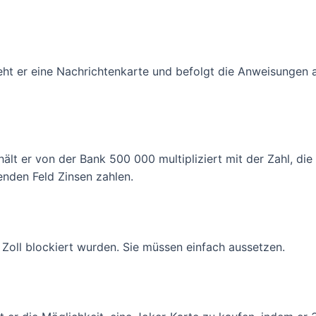
eht er eine Nachrichtenkarte und befolgt die Anweisungen a
hält er von der Bank 500 000 multipliziert mit der Zahl, di
nden Feld Zinsen zahlen.
Zoll blockiert wurden. Sie müssen einfach aussetzen.