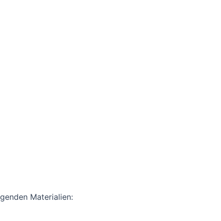
lgenden Materialien: