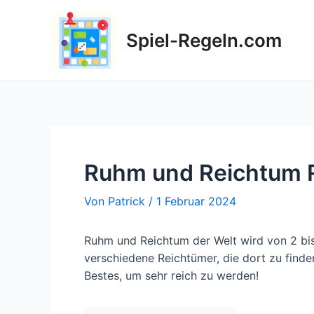
Zum
Inhalt
Spiel-Regeln.com
springen
Ruhm und Reichtum 
Von
Patrick
/
1 Februar 2024
Ruhm und Reichtum der Welt wird von 2 bis 
verschiedene Reichtümer, die dort zu finde
Bestes, um sehr reich zu werden!