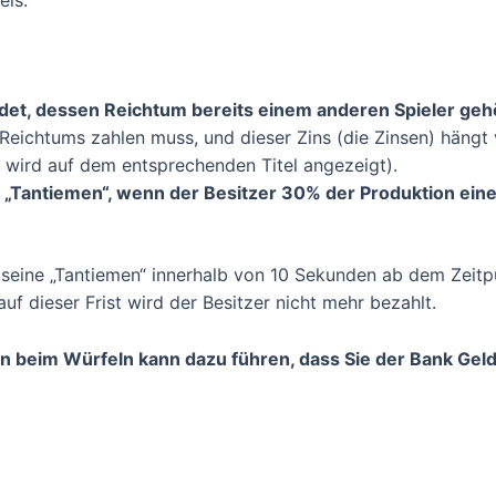
ndet, dessen Reichtum bereits einem anderen Spieler geh
s Reichtums zahlen muss, und dieser Zins (die Zinsen) häng
z wird auf dem entsprechenden Titel angezeigt).
nn „Tantiemen“, wenn der Besitzer 30% der Produktion e
seine „Tantiemen“ innerhalb von 10 Sekunden ab dem Zeitpu
f dieser Frist wird der Besitzer nicht mehr bezahlt.
n beim Würfeln kann dazu führen, dass Sie der Bank Gel