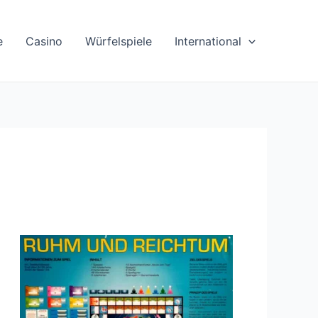
e
Casino
Würfelspiele
International