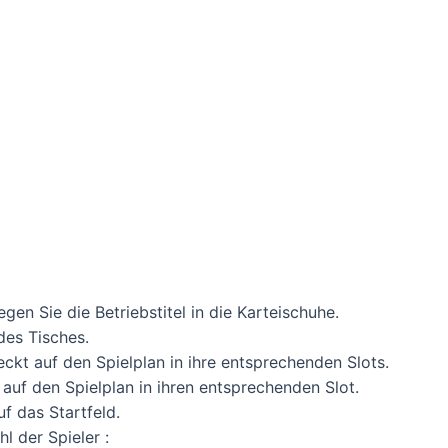
gen Sie die Betriebstitel in die Karteischuhe.
des Tisches.
eckt auf den Spielplan in ihre entsprechenden Slots.
auf den Spielplan in ihren entsprechenden Slot.
uf das Startfeld.
l der Spieler :