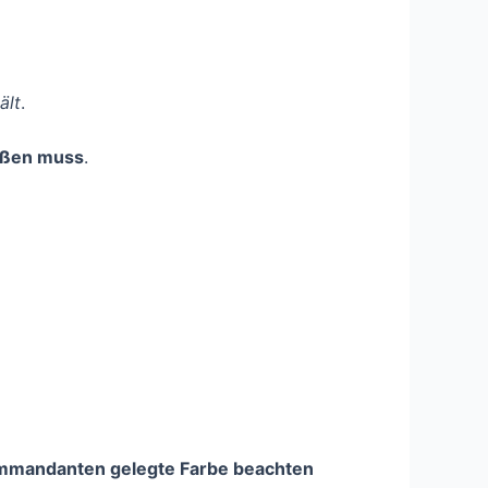
ält
.
ießen muss
.
Kommandanten gelegte Farbe beachten