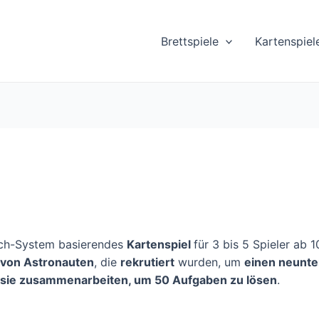
Brettspiele
Kartenspiel
ich-System basierendes
Kartenspiel
für 3 bis 5 Spieler ab 1
von Astronauten
, die
rekrutiert
wurden, um
einen neunte
ie zusammenarbeiten, um 50 Aufgaben zu lösen
.