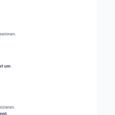
gewinnen.
kt um
.
izieren.
innt
.