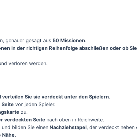
en, genauer gesagt aus
50 Missionen
.
onen in der richtigen Reihenfolge abschließen oder ob Si
nd verloren werden.
verteilen Sie sie verdeckt unter den Spielern
.
 Seite
vor jeden Spieler.
ngskarte
zu.
er verdeckten Seite
nach oben in Reichweite.
n
und bilden Sie einen
Nachziehstapel
, der verdeckt neben d
e Nähe
.