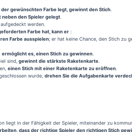
n der gewünschten Farbe legt, gewinnt den Stich
.
 neben den Spieler gelegt
.
f aufgedeckt werden.
geforderten Farbe hat, kann er
:
eren Farbe ausspielen
; er hat keine Chance, den Stich zu 
d
ermöglicht es, einen Stich zu gewinnen
.
el sind,
gewinnt die stärkste Raketenkarte
.
den,
einen Stich mit einer Raketenkarte zu eröffnen
.
bgeschlossen wurde,
drehen Sie die Aufgabenkarte verdec
n liegt in der Fähigkeit der Spieler, miteinander zu kommun
beiten, dass der richtige Spieler den richtigen Stich gew