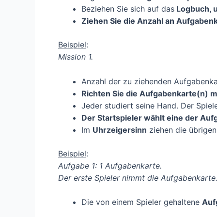
Beziehen Sie sich auf das
Logbuch, 
Ziehen Sie die Anzahl an Aufgabenk
Beispiel
:
Mission 1.
Anzahl der zu ziehenden Aufgabenkar
Richten Sie die Aufgabenkarte(n) m
Jeder studiert seine Hand. Der Spiele
Der Startspieler wählt eine der Au
Im
Uhrzeigersinn
ziehen die übrigen
Beispiel
:
Aufgabe 1: 1 Aufgabenkarte.
Der erste Spieler nimmt die Aufgabenkarte
Die von einem Spieler gehaltene
Auf