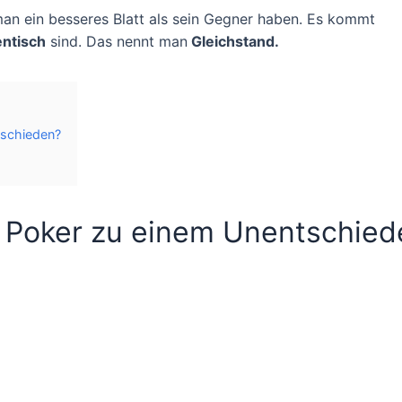
man ein besseres Blatt als sein Gegner haben. Es kommt
entisch
sind. Das nennt man
Gleichstand.
schieden?
Poker zu einem Unentschied