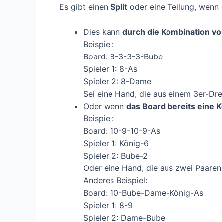
Es gibt einen
Split
oder eine Teilung, wenn
Dies kann
durch die Kombination v
Beispiel
:
Board: 8-3-3-3-Bube
Spieler 1: 8-As
Spieler 2: 8-Dame
Sei eine Hand, die aus einem 3er-Dre
Oder wenn
das Board bereits eine K
Beispiel
:
Board: 10-9-10-9-As
Spieler 1: König-6
Spieler 2: Bube-2
Oder eine Hand, die aus zwei Paaren
Anderes Beispiel
:
Board: 10-Bube-Dame-König-As
Spieler 1: 8-9
Spieler 2: Dame-Bube