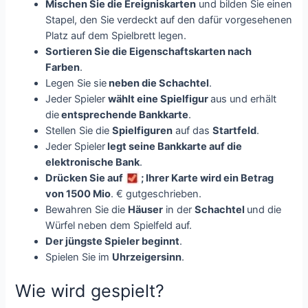
Mischen Sie die Ereigniskarten
und bilden Sie einen
Stapel, den Sie verdeckt auf den dafür vorgesehenen
Platz auf dem Spielbrett legen.
Sortieren Sie die Eigenschaftskarten nach
Farben
.
Legen Sie sie
neben die Schachtel
.
Jeder Spieler
wählt eine Spielfigur
aus und erhält
die
entsprechende Bankkarte
.
Stellen Sie die
Spielfiguren
auf das
Startfeld
.
Jeder Spieler
legt seine Bankkarte auf die
elektronische Bank
.
Drücken Sie auf
; Ihrer Karte wird ein Betrag
von 1500 Mio
. € gutgeschrieben.
Bewahren Sie die
Häuser
in der
Schachtel
und die
Würfel neben dem Spielfeld auf.
Der jüngste Spieler beginnt
.
Spielen Sie im
Uhrzeigersinn
.
Wie wird gespielt?