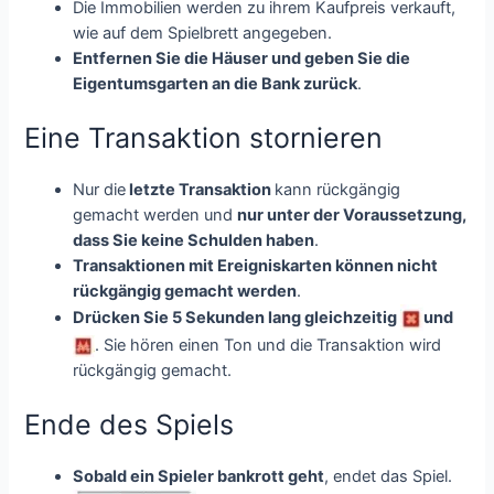
Die Immobilien werden zu ihrem Kaufpreis verkauft,
wie auf dem Spielbrett angegeben.
Entfernen Sie die Häuser und geben Sie die
Eigentumsgarten an die Bank zurück
.
Eine Transaktion stornieren
Nur die
letzte Transaktion
kann rückgängig
gemacht werden und
nur unter der Voraussetzung,
dass Sie keine Schulden haben
.
Transaktionen mit Ereigniskarten können nicht
rückgängig gemacht werden
.
Drücken Sie 5 Sekunden lang gleichzeitig
und
. Sie hören einen Ton und die Transaktion wird
rückgängig gemacht.
Ende des Spiels
Sobald ein Spieler bankrott geht
, endet das Spiel.