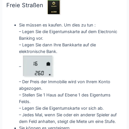
Freie Straßen
Sie müssen es kaufen. Um dies zu tun :
– Legen Sie die Eigentumskarte auf dem Electronic
Banking vor.
– Legen Sie dann Ihre Bankkarte auf die
elektronische Bank.
–
– Der Preis der Immobilie wird von Ihrem Konto
abgezogen.
– Stellen Sie 1 Haus auf Ebene 1 des Eigentums
Felds.
– Legen Sie die Eigentumskarte vor sich ab.
– Jedes Mal, wenn Sie oder ein anderer Spieler auf
dem Feld anhalten, steigt die Miete um eine Stufe.
Sie können es versteigern.