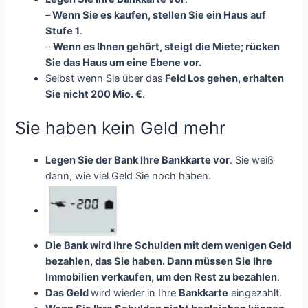
–
Wenn Sie es kaufen, stellen Sie ein Haus auf
Stufe 1
.
–
Wenn es Ihnen gehört, steigt die Miete; rücken
Sie das Haus um eine Ebene vor.
Selbst wenn Sie über das
Feld Los gehen, erhalten
Sie nicht 200 Mio. €
.
Sie haben kein Geld mehr
Legen Sie der Bank Ihre Bankkarte vor
. Sie weiß
dann, wie viel Geld Sie noch haben.
Die Bank wird Ihre Schulden mit dem wenigen Geld
bezahlen, das Sie haben. Dann müssen Sie Ihre
Immobilien verkaufen, um den Rest zu bezahlen
.
Das Geld
wird wieder in Ihre
Bankkarte
eingezahlt.