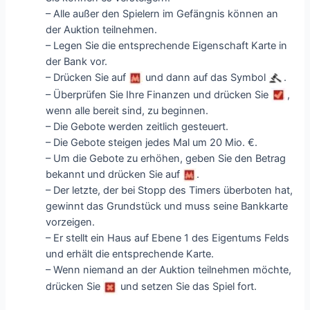
– Alle außer den Spielern im Gefängnis können an
der Auktion teilnehmen.
– Legen Sie die entsprechende Eigenschaft Karte in
der Bank vor.
– Drücken Sie auf
und dann auf das Symbol
.
– Überprüfen Sie Ihre Finanzen und drücken Sie
,
wenn alle bereit sind, zu beginnen.
– Die Gebote werden zeitlich gesteuert.
– Die Gebote steigen jedes Mal um 20 Mio. €.
– Um die Gebote zu erhöhen, geben Sie den Betrag
bekannt und drücken Sie auf
.
– Der letzte, der bei Stopp des Timers überboten hat,
gewinnt das Grundstück und muss seine Bankkarte
vorzeigen.
– Er stellt ein Haus auf Ebene 1 des Eigentums Felds
und erhält die entsprechende Karte.
– Wenn niemand an der Auktion teilnehmen möchte,
drücken Sie
und setzen Sie das Spiel fort.