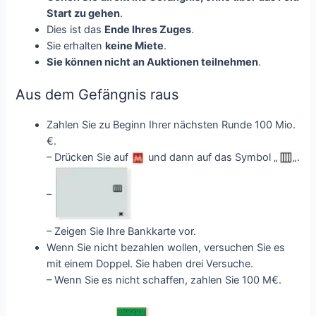
Start zu gehen
.
Dies ist das
Ende Ihres Zuges
.
Sie erhalten
keine Miete
.
Sie können nicht an Auktionen teilnehmen
.
Aus dem Gefängnis raus
Zahlen Sie zu Beginn Ihrer nächsten Runde 100 Mio.
€.
– Drücken Sie auf
und dann auf das Symbol „
„.
–
– Zeigen Sie Ihre Bankkarte vor.
Wenn Sie nicht bezahlen wollen, versuchen Sie es
mit einem Doppel. Sie haben drei Versuche.
– Wenn Sie es nicht schaffen, zahlen Sie 100 M€.