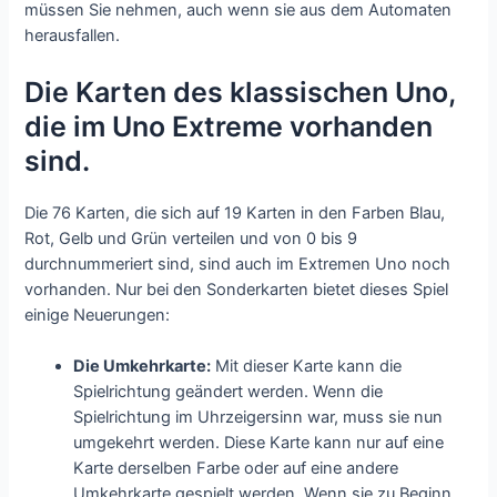
müssen Sie nehmen, auch wenn sie aus dem Automaten
herausfallen.
Die Karten des klassischen Uno,
die im Uno Extreme vorhanden
sind.
Die 76 Karten, die sich auf 19 Karten in den Farben Blau,
Rot, Gelb und Grün verteilen und von 0 bis 9
durchnummeriert sind, sind auch im Extremen Uno noch
vorhanden. Nur bei den Sonderkarten bietet dieses Spiel
einige Neuerungen:
Die Umkehrkarte:
Mit dieser Karte kann die
Spielrichtung geändert werden. Wenn die
Spielrichtung im Uhrzeigersinn war, muss sie nun
umgekehrt werden. Diese Karte kann nur auf eine
Karte derselben Farbe oder auf eine andere
Umkehrkarte gespielt werden. Wenn sie zu Beginn