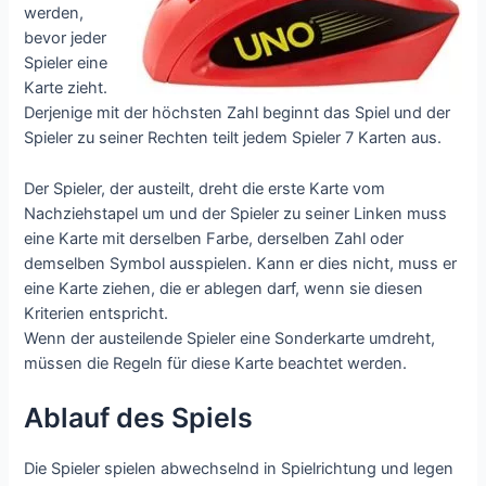
werden,
bevor jeder
Spieler eine
Karte zieht.
Derjenige mit der höchsten Zahl beginnt das Spiel und der
Spieler zu seiner Rechten teilt jedem Spieler 7 Karten aus.
Der Spieler, der austeilt, dreht die erste Karte vom
Nachziehstapel um und der Spieler zu seiner Linken muss
eine Karte mit derselben Farbe, derselben Zahl oder
demselben Symbol ausspielen. Kann er dies nicht, muss er
eine Karte ziehen, die er ablegen darf, wenn sie diesen
Kriterien entspricht.
Wenn der austeilende Spieler eine Sonderkarte umdreht,
müssen die Regeln für diese Karte beachtet werden.
Ablauf des Spiels
Die Spieler spielen abwechselnd in Spielrichtung und legen