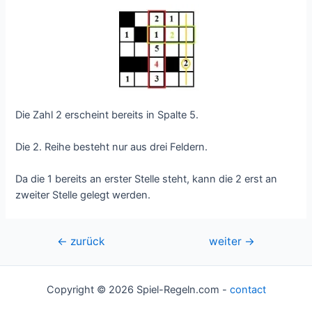
Die Zahl 2 erscheint bereits in Spalte 5.
Die 2. Reihe besteht nur aus drei Feldern.
Da die 1 bereits an erster Stelle steht, kann die 2 erst an
zweiter Stelle gelegt werden.
Beitragsnavigation
←
zurück
weiter
→
Copyright © 2026 Spiel-Regeln.com -
contact