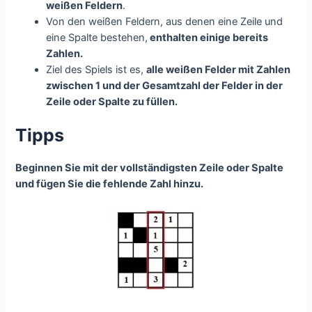
weißen Feldern
.
Von den weißen Feldern, aus denen eine Zeile und
eine Spalte bestehen,
enthalten einige bereits
Zahlen.
Ziel des Spiels ist es,
alle weißen Felder mit Zahlen
zwischen 1 und der Gesamtzahl der Felder in der
Zeile oder Spalte zu füllen.
Tipps
Beginnen Sie mit der vollständigsten Zeile oder Spalte
und fügen Sie die fehlende Zahl hinzu.