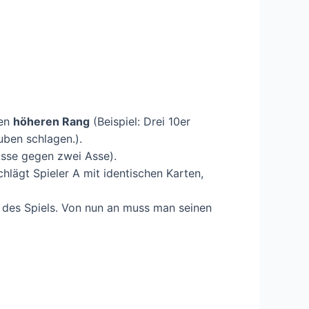
nen
höheren Rang
(Beispiel: Drei 10er
uben schlagen.).
Asse gegen zwei Asse).
chlägt Spieler A mit identischen Karten,
e des Spiels. Von nun an muss man seinen