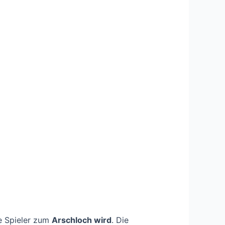
te Spieler zum
Arschloch wird
. Die