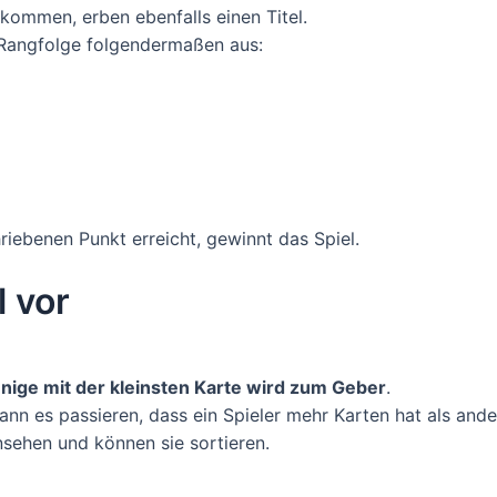
kommen, erben ebenfalls einen Titel.
e Rangfolge folgendermaßen aus:
riebenen Punkt erreicht, gewinnt das Spiel.
l vor
nige mit der kleinsten Karte wird zum Geber
.
kann es passieren, dass ein Spieler mehr Karten hat als ande
ansehen und können sie sortieren.