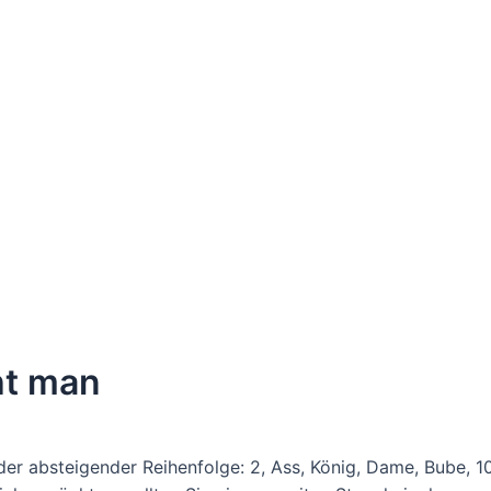
ht man
er absteigender Reihenfolge: 2, Ass, König, Dame, Bube, 10, 9