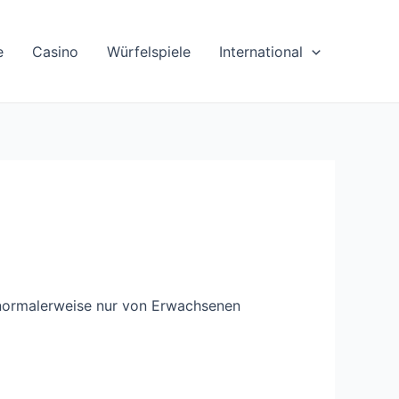
e
Casino
Würfelspiele
International
rd normalerweise nur von Erwachsenen