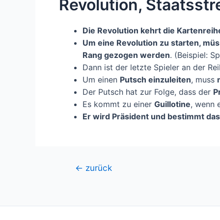
Revolution, Staatsstr
Die Revolution kehrt die Kartenreih
Um eine Revolution zu starten, müs
Rang gezogen werden
. (Beispiel: 
Dann ist der letzte Spieler an der Re
Um einen
Putsch einzuleiten
, muss
Der Putsch hat zur Folge, dass der
P
Es kommt zu einer
Guillotine
, wenn e
Er wird Präsident und bestimmt da
Beitragsnavigation
←
zurück