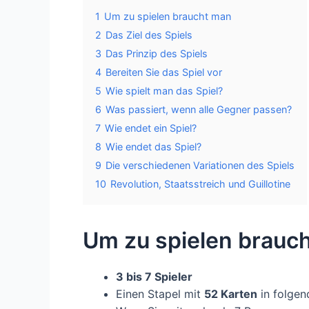
1
Um zu spielen braucht man
2
Das Ziel des Spiels
3
Das Prinzip des Spiels
4
Bereiten Sie das Spiel vor
5
Wie spielt man das Spiel?
6
Was passiert, wenn alle Gegner passen?
7
Wie endet ein Spiel?
8
Wie endet das Spiel?
9
Die verschiedenen Variationen des Spiels
10
Revolution, Staatsstreich und Guillotine
Um zu spielen brauc
3 bis 7 Spieler
Einen Stapel mit
52 Karten
in folgend