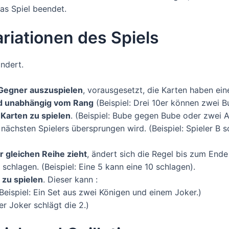
das Spiel beendet.
riationen des Spiels
ndert.
 Gegner auszuspielen
, vorausgesetzt, die Karten haben ei
d unabhängig vom Rang
(Beispiel: Drei 10er können zwei B
 Karten zu spielen
. (Beispiel: Bube gegen Bube oder zwei 
nächsten Spielers übersprungen wird. (Beispiel: Spieler B s
r gleichen Reihe zieht
, ändert sich die Regel bis zum End
schlagen. (Beispiel: Eine 5 kann eine 10 schlagen).
 zu spielen
. Dieser kann :
(Beispiel: Ein Set aus zwei Königen und einem Joker.)
er Joker schlägt die 2.)