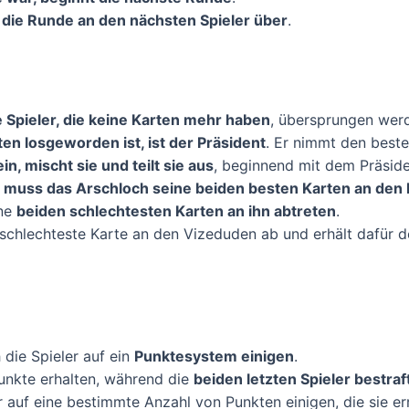
 die Runde an den nächsten Spieler über
.
ie Spieler, die keine Karten mehr haben
, übersprungen werde
rten losgeworden ist, ist der Präsident
. Er nimmt den beste
n, mischt sie und teilt sie aus
, beginnend mit dem Präside
,
muss das Arschloch seine beiden besten Karten an den 
ine
beiden schlechtesten Karten an ihn abtreten
.
 schlechteste Karte an den Vizeduden ab und erhält dafür d
 die Spieler auf ein
Punktesystem einigen
.
nkte erhalten, während die
beiden letzten Spieler bestra
 auf eine bestimmte Anzahl von Punkten einigen, die sie e