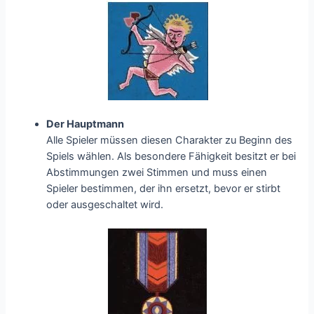
Der Hauptmann
Alle Spieler müssen diesen Charakter zu Beginn des
Spiels wählen. Als besondere Fähigkeit besitzt er bei
Abstimmungen zwei Stimmen und muss einen
Spieler bestimmen, der ihn ersetzt, bevor er stirbt
oder ausgeschaltet wird.