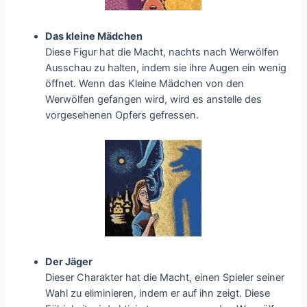
Das kleine Mädchen
Diese Figur hat die Macht, nachts nach Werwölfen
Ausschau zu halten, indem sie ihre Augen ein wenig
öffnet. Wenn das Kleine Mädchen von den
Werwölfen gefangen wird, wird es anstelle des
vorgesehenen Opfers gefressen.
Der Jäger
Dieser Charakter hat die Macht, einen Spieler seiner
Wahl zu eliminieren, indem er auf ihn zeigt. Diese