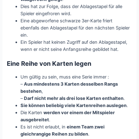
Dies hat zur Folge, dass der Ablagestapel für alle
Spieler eingefroren wird.
Eine abgeworfene schwarze 3er-Karte friert
ebenfalls den Ablagestapel für den nächsten Spieler
ein.
Ein Spieler hat keinen Zugriff auf den Ablagestapel,
wenn er nicht seine Anfangsreihe gebildet hat.
Eine Reihe von Karten legen
Um gültig zu sein, muss eine Serie immer :
–
Aus mindestens 3 Karten desselben Rangs
bestehen
,
–
Darf nicht mehr als drei lose Karten enthalten
.
Sie können beliebig viele Kartenreihen auslegen
.
Die Karten
werden vor einem der Mitspieler
ausgebreitet
.
Es ist nicht erlaubt, in
einem Team zwei
gleichrangige Reihen zu bilden
.