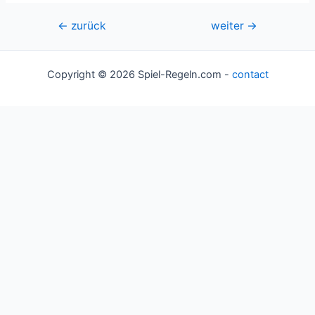
Beitragsnavigation
←
zurück
weiter
→
Copyright © 2026 Spiel-Regeln.com -
contact