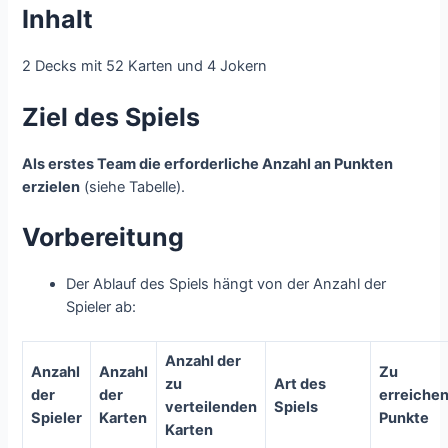
Inhalt
2 Decks mit 52 Karten und 4 Jokern
Ziel des Spiels
Als erstes Team die erforderliche Anzahl an Punkten
erzielen
(siehe Tabelle).
Vorbereitung
Der Ablauf des Spiels hängt von der Anzahl der
Spieler ab:
Anzahl der
Anzahl
Anzahl
Zu
zu
Art des
der
der
erreiche
verteilenden
Spiels
Spieler
Karten
Punkte
Karten