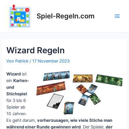
Zum
Inhalt
Spiel-Regeln.com
springen
Main
Men
Wizard Regeln
Von
Patrick
/
17 November 2023
Wizard
ist
ein
Karten-
und
Stichspiel
für 3 bis 6
Spieler ab
10 Jahren.
Es geht darum,
vorherzusagen, wie viele Stiche man
während einer Runde gewinnen wird
. Der Spieler,
der