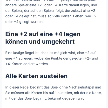
andere Spieler eine +2- oder +4-Karte darauf legen, und
der Spieler, der auf den Spieler folgt, der zuletzt eine +2
oder +4 gelegt hat, muss so viele Karten ziehen, wie +2
oder +4 gelegt wurden.
Eine +2 auf eine +4 legen
können und umgekehrt
Eine lustige Regel ist, dass es möglich wird, eine +2 auf
eine +4 zu legen, wobei die Punkte der gelegten +2- und
+4-Karten addiert werden.
Alle Karten austeilen
In dieser Regel beginnt das Spiel ohne Nachziehstapel und
Sie müssen alle Karten bis auf 1 austeilen, mit der die Karte,
mit der das Spiel beginnt, bekannt gegeben wird.