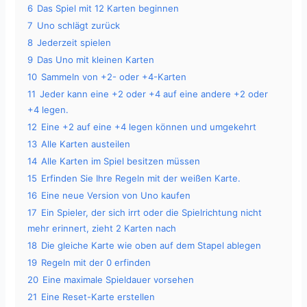
6
Das Spiel mit 12 Karten beginnen
7
Uno schlägt zurück
8
Jederzeit spielen
9
Das Uno mit kleinen Karten
10
Sammeln von +2- oder +4-Karten
11
Jeder kann eine +2 oder +4 auf eine andere +2 oder
+4 legen.
12
Eine +2 auf eine +4 legen können und umgekehrt
13
Alle Karten austeilen
14
Alle Karten im Spiel besitzen müssen
15
Erfinden Sie Ihre Regeln mit der weißen Karte.
16
Eine neue Version von Uno kaufen
17
Ein Spieler, der sich irrt oder die Spielrichtung nicht
mehr erinnert, zieht 2 Karten nach
18
Die gleiche Karte wie oben auf dem Stapel ablegen
19
Regeln mit der 0 erfinden
20
Eine maximale Spieldauer vorsehen
21
Eine Reset-Karte erstellen