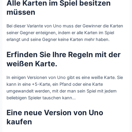
Alle Karten im Spiel besitzen
müssen
Bei dieser Variante von Uno muss der Gewinner die Karten
seiner Gegner enteignen, indem er alle Karten im Spiel
erlangt und seine Gegner keine Karten mehr haben.
Erfinden Sie Ihre Regeln mit der
weißen Karte.
In einigen Versionen von Uno gibt es eine weiße Karte. Sie
kann in eine +5-Karte, ein Pfand oder eine Karte
umgewandelt werden, mit der man sein Spiel mit jedem
beliebigen Spieler tauschen kann…
Eine neue Version von Uno
kaufen