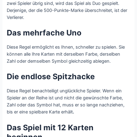
zwei Spieler übrig sind, wird das Spiel als Duo gespielt.
Derjenige, der die 500-Punkte-Marke überschreitet, ist der
Verlierer.
Das mehrfache Uno
Diese Regel ermöglicht es Ihnen, schneller zu spielen. Sie
können alle Ihre Karten mit derselben Farbe, derselben
Zahl oder demselben Symbol gleichzeitig ablegen.
Die endlose Spitzhacke
Diese Regel benachteiligt unglückliche Spieler. Wenn ein
Spieler an der Reihe ist und nicht die gewünschte Farbe,
Zahl oder das Symbol hat, muss er so lange nachziehen,
bis er eine spielbare Karte erhält
.
Das Spiel mit 12 Karten
beginnen