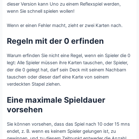
dieser Version kann Uno zu einem Reflexspiel werden,
wenn Sie schnell spielen wollen!
Wenn er einen Fehler macht, zieht er zwei Karten nach.
Regeln mit der 0 erfinden
Warum erfinden Sie nicht eine Regel, wenn ein Spieler die 0
legt: Alle Spieler müssen ihre Karten tauschen, der Spieler,
der die 0 gelegt hat, darf sein Deck mit seinem Nachbarn
tauschen oder dieser darf eine Karte von seinem
verdeckten Stapel ziehen.
Eine maximale Spieldauer
vorsehen
Sie können vorsehen, dass das Spiel nach 10 oder 15 mns
endet, z. B. wenn es keinem Spieler gelungen ist, zu
gewinnen, und zu diesem Zeitpunkt entweder die Anzahl