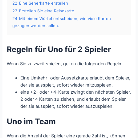
22
Eine Seherkarte erstellen
23
Erstellen Sie eine Reisekarte.
24
Mit einem Würfel entscheiden, wie viele Karten
gezogen werden sollen.
Regeln für Uno für 2 Spieler
Wenn Sie zu zweit spielen, gelten die folgenden Regeln:
Eine Umkehr- oder Aussetzkarte erlaubt dem Spieler,
der sie ausspielt, sofort wieder mitzuspielen.
eine +2- oder +4-Karte zwingt den nächsten Spieler,
2 oder 4 Karten zu ziehen, und erlaubt dem Spieler,
der sie ausspielt, sofort wieder auszuspielen.
Uno im Team
Wenn die Anzahl der Spieler eine gerade Zahl ist, können