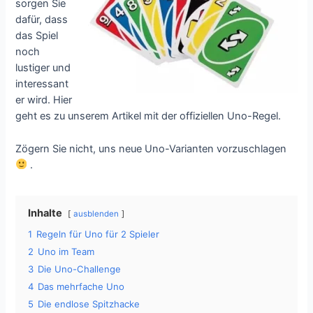
sorgen Sie
dafür, dass
das Spiel
noch
lustiger und
interessant
er wird. Hier
geht es zu unserem Artikel mit der offiziellen Uno-Regel.
Zögern Sie nicht, uns neue Uno-Varianten vorzuschlagen
.
Inhalte
ausblenden
1
Regeln für Uno für 2 Spieler
2
Uno im Team
3
Die Uno-Challenge
4
Das mehrfache Uno
5
Die endlose Spitzhacke