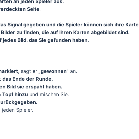
arten an jeden Spieler aus.
verdeckten Seite
.
as Signal gegeben und die Spieler können sich ihre Kart
 Bilder zu finden, die auf Ihren Karten abgebildet sind.
f jedes Bild, das Sie gefunden haben.
markiert
, sagt er
„gewonnen“
an.
st
das Ende der Runde.
en Bild sie erspäht haben.
m Topf hinzu
und mischen Sie.
 zurückgegeben.
 jeden Spieler.