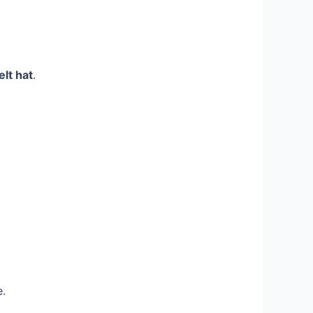
lt hat
.
.