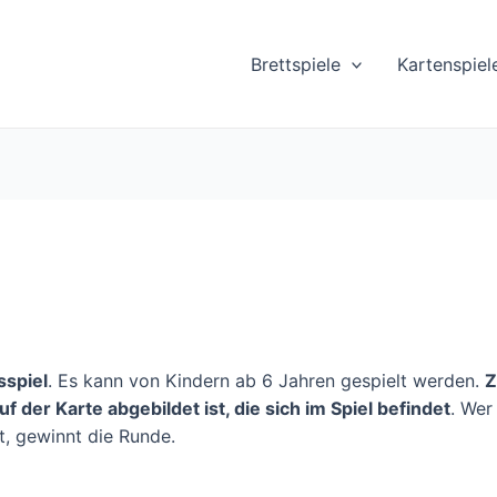
Brettspiele
Kartenspiel
sspiel
. Es kann von Kindern ab 6 Jahren gespielt werden.
Z
uf der Karte abgebildet ist, die sich im Spiel befindet
. Wer
t, gewinnt die Runde.