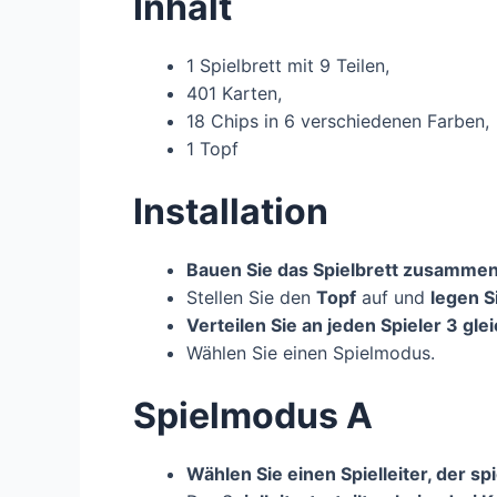
Inhalt
1 Spielbrett mit 9 Teilen,
401 Karten,
18 Chips in 6 verschiedenen Farben,
1 Topf
Installation
Bauen Sie das Spielbrett zusammen
Stellen Sie den
Topf
auf und
legen S
Verteilen Sie an jeden Spieler 3 gle
Wählen Sie einen Spielmodus.
Spielmodus A
Wählen Sie einen Spielleiter, der sp