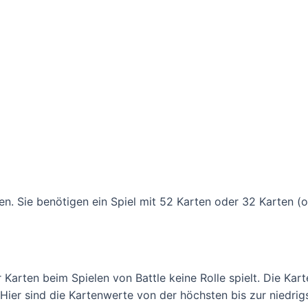
en. Sie benötigen ein Spiel mit 52 Karten oder 32 Karten (
r Karten beim Spielen von Battle keine Rolle spielt. Die Ka
 Hier sind die Kartenwerte von der höchsten bis zur niedrigs