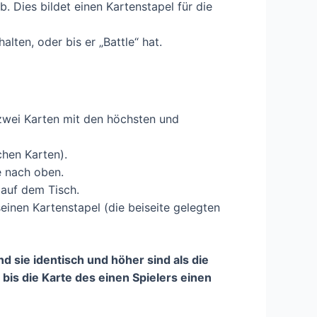
. Dies bildet einen Kartenstapel für die
alten, oder bis er „Battle“ hat.
) zwei Karten mit den höchsten und
chen Karten).
e nach oben.
 auf dem Tisch.
einen Kartenstapel (die beiseite gelegten
d sie identisch und höher sind als die
bis die Karte des einen Spielers einen