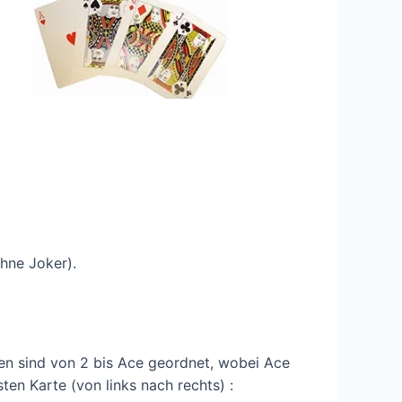
ohne Joker).
rten sind von 2 bis Ace geordnet, wobei Ace
ten Karte (von links nach rechts) :