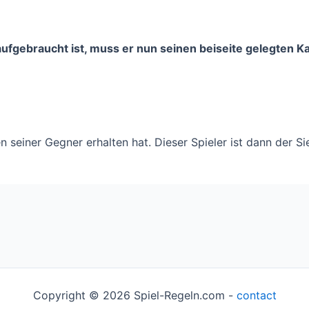
ufgebraucht ist, muss er nun seinen beiseite gelegten Ka
n seiner Gegner erhalten hat. Dieser Spieler ist dann der Si
Copyright © 2026 Spiel-Regeln.com -
contact