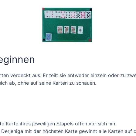
beginnen
arten verdeckt aus. Er teilt sie entweder einzeln oder zu zwe
sich ab, ohne auf seine Karten zu schauen.
ste Karte ihres jeweiligen Stapels offen vor sich hin.
 Derjenige mit der höchsten Karte gewinnt alle Karten auf 