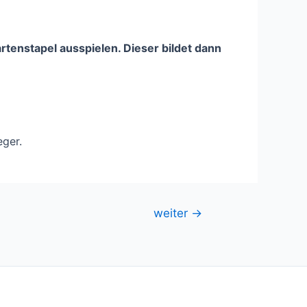
rtenstapel ausspielen. Dieser bildet dann
eger.
weiter
→