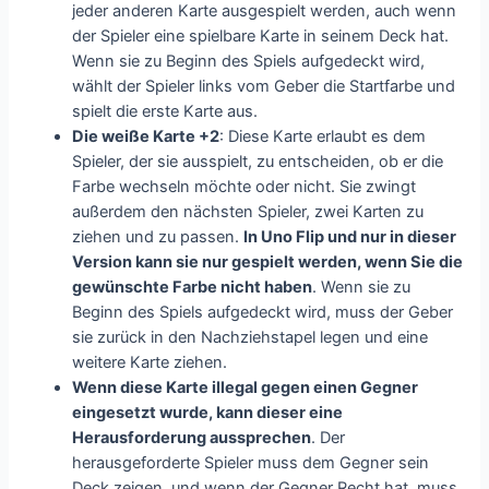
jeder anderen Karte ausgespielt werden, auch wenn
der Spieler eine spielbare Karte in seinem Deck hat.
Wenn sie zu Beginn des Spiels aufgedeckt wird,
wählt der Spieler links vom Geber die Startfarbe und
spielt die erste Karte aus.
Die weiße Karte +2
: Diese Karte erlaubt es dem
Spieler, der sie ausspielt, zu entscheiden, ob er die
Farbe wechseln möchte oder nicht. Sie zwingt
außerdem den nächsten Spieler, zwei Karten zu
ziehen und zu passen.
In Uno Flip und nur in dieser
Version kann sie nur gespielt werden, wenn Sie die
gewünschte Farbe nicht haben
. Wenn sie zu
Beginn des Spiels aufgedeckt wird, muss der Geber
sie zurück in den Nachziehstapel legen und eine
weitere Karte ziehen.
Wenn diese Karte illegal gegen einen Gegner
eingesetzt wurde, kann dieser eine
Herausforderung aussprechen
. Der
herausgeforderte Spieler muss dem Gegner sein
Deck zeigen, und wenn der Gegner Recht hat, muss