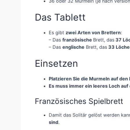
36 oder 32 Murmeln (je nach Version
Das Tablett
Es gibt
zwei Arten von Brettern
:
– Das
französische
Brett, das
37 Lö
– Das
englische
Brett, das
33 Löch
Einsetzen
Platzieren Sie die Murmeln auf den
Es muss immer ein leeres Loch auf 
Französisches Spielbrett
Damit das Solitär gelöst werden kan
sind
.