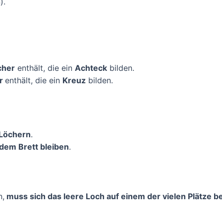
).
cher
enthält, die ein
Achteck
bilden.
er
enthält, die ein
Kreuz
bilden.
 Löchern
.
dem Brett bleiben
.
n,
muss sich das leere Loch auf einem der vielen Plätze b