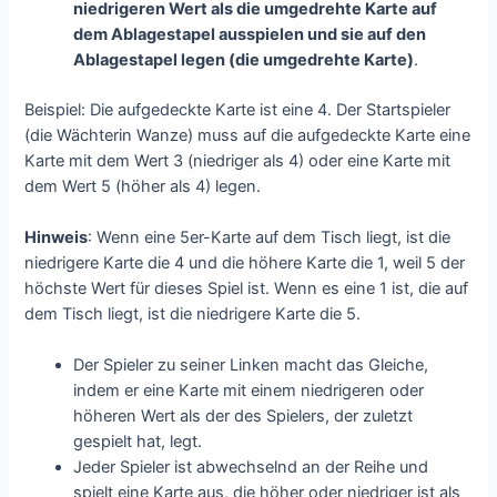
niedrigeren Wert als die umgedrehte Karte auf
dem Ablagestapel ausspielen und sie auf den
Ablagestapel legen (die umgedrehte Karte)
.
Beispiel
: Die aufgedeckte Karte ist eine 4. Der Startspieler
(die Wächterin Wanze) muss auf die aufgedeckte Karte eine
Karte mit dem Wert 3 (niedriger als 4) oder eine Karte mit
dem Wert 5 (höher als 4) legen.
Hinweis
: Wenn eine 5er-Karte auf dem Tisch liegt, ist die
niedrigere Karte die 4 und die höhere Karte die 1, weil 5 der
höchste Wert für dieses Spiel ist. Wenn es eine 1 ist, die auf
dem Tisch liegt, ist die niedrigere Karte die 5.
Der Spieler zu seiner Linken macht das Gleiche,
indem er eine Karte mit einem niedrigeren oder
höheren Wert als der des Spielers, der zuletzt
gespielt hat, legt.
Jeder Spieler ist abwechselnd an der Reihe und
spielt eine Karte aus, die höher oder niedriger ist als