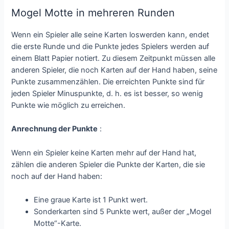
Mogel Motte in mehreren Runden
Wenn ein Spieler alle seine Karten loswerden kann, endet
die erste Runde und die Punkte jedes Spielers werden auf
einem Blatt Papier notiert. Zu diesem Zeitpunkt müssen alle
anderen Spieler, die noch Karten auf der Hand haben, seine
Punkte zusammenzählen. Die erreichten Punkte sind für
jeden Spieler Minuspunkte, d. h. es ist besser, so wenig
Punkte wie möglich zu erreichen.
Anrechnung der Punkte
:
Wenn ein Spieler keine Karten mehr auf der Hand hat,
zählen die anderen Spieler die Punkte der Karten, die sie
noch auf der Hand haben:
Eine graue Karte ist 1 Punkt wert.
Sonderkarten sind 5 Punkte wert, außer der „Mogel
Motte“-Karte.