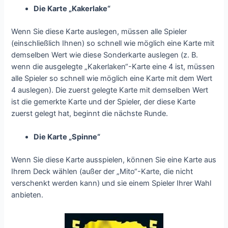
Die Karte „Kakerlake“
Wenn Sie diese Karte auslegen, müssen alle Spieler
(einschließlich Ihnen) so schnell wie möglich eine Karte mit
demselben Wert wie diese Sonderkarte auslegen (z. B.
wenn die ausgelegte „Kakerlaken“-Karte eine 4 ist, müssen
alle Spieler so schnell wie möglich eine Karte mit dem Wert
4 auslegen). Die zuerst gelegte Karte mit demselben Wert
ist die gemerkte Karte und der Spieler, der diese Karte
zuerst gelegt hat, beginnt die nächste Runde.
Die Karte „Spinne“
Wenn Sie diese Karte ausspielen, können Sie eine Karte aus
Ihrem Deck wählen (außer der „Mito“-Karte, die nicht
verschenkt werden kann) und sie einem Spieler Ihrer Wahl
anbieten.