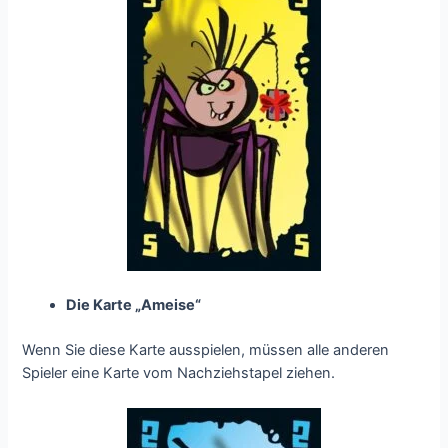
Die Karte „Ameise“
Wenn Sie diese Karte ausspielen, müssen alle anderen
Spieler eine Karte vom Nachziehstapel ziehen.