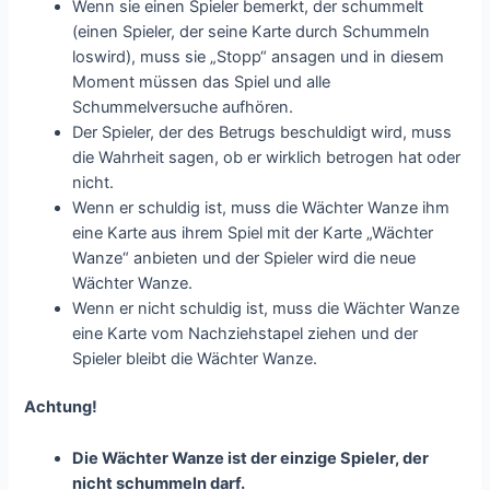
Wenn sie einen Spieler bemerkt, der schummelt
(einen Spieler, der seine Karte durch Schummeln
loswird), muss sie „Stopp“ ansagen und in diesem
Moment müssen das Spiel und alle
Schummelversuche aufhören.
Der Spieler, der des Betrugs beschuldigt wird, muss
die Wahrheit sagen, ob er wirklich betrogen hat oder
nicht.
Wenn er schuldig ist, muss die Wächter Wanze ihm
eine Karte aus ihrem Spiel mit der Karte „Wächter
Wanze“ anbieten und der Spieler wird die neue
Wächter Wanze.
Wenn er nicht schuldig ist, muss die Wächter Wanze
eine Karte vom Nachziehstapel ziehen und der
Spieler bleibt die Wächter Wanze.
Achtung!
Die Wächter Wanze ist der einzige Spieler, der
nicht schummeln darf.