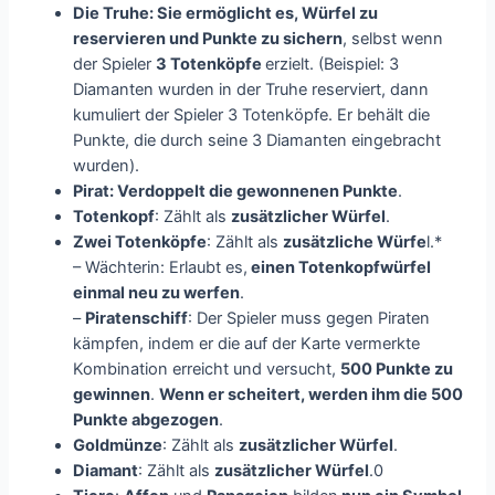
Die Truhe: Sie ermöglicht es, Würfel zu
reservieren und Punkte zu sichern
, selbst wenn
der Spieler
3 Totenköpfe
erzielt. (Beispiel: 3
Diamanten wurden in der Truhe reserviert, dann
kumuliert der Spieler 3 Totenköpfe. Er behält die
Punkte, die durch seine 3 Diamanten eingebracht
wurden).
Pirat: Verdoppelt die gewonnenen Punkte
.
Totenkopf
: Zählt als
zusätzlicher Würfel
.
Zwei Totenköpfe
: Zählt als
zusätzliche Würfe
l.*
– Wächterin: Erlaubt es,
einen Totenkopfwürfel
einmal neu zu werfen
.
–
Piratenschiff
: Der Spieler muss gegen Piraten
kämpfen, indem er die auf der Karte vermerkte
Kombination erreicht und versucht,
500 Punkte zu
gewinnen
.
Wenn er scheitert, werden ihm die 500
Punkte abgezogen
.
Goldmünze
: Zählt als
zusätzlicher Würfel
.
Diamant
: Zählt als
zusätzlicher Würfel
.0