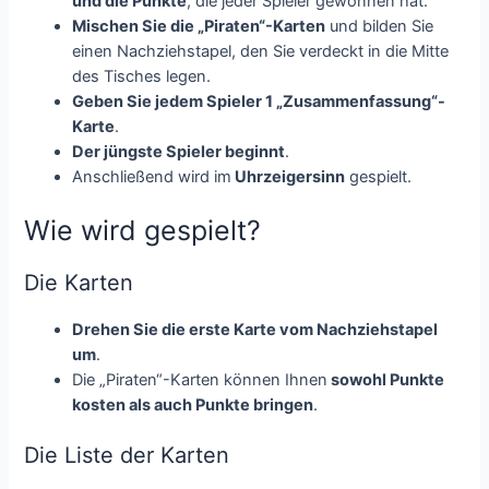
und die Punkte
, die jeder Spieler gewonnen hat.
Mischen Sie die „Piraten“-Karten
und bilden Sie
einen Nachziehstapel, den Sie verdeckt in die Mitte
des Tisches legen.
Geben Sie jedem Spieler 1 „Zusammenfassung“-
Karte
.
Der jüngste Spieler beginnt
.
Anschließend wird im
Uhrzeigersinn
gespielt.
Wie wird gespielt?
Die Karten
Drehen Sie die erste Karte vom Nachziehstapel
um
.
Die „Piraten“-Karten können Ihnen
sowohl Punkte
kosten als auch Punkte bringen
.
Die Liste der Karten