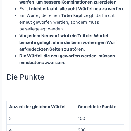
werfen, um bessere Kombinationen zu erzielen
.
Es ist
nicht erlaubt, alle acht Würfel neu zu werfen
.
Ein Würfel, der einen
Totenkopf
zeigt, darf nicht
erneut geworfen werden, sondern muss
beiseitegelegt werden.
Vor jedem Neuwurf wird ein Teil der Würfel
beiseite gelegt, ohne die beim vorherigen Wurf
aufgedeckten Seiten zu stören
.
Die Würfel, die neu geworfen werden, müssen
mindestens zwei sein
.
Die Punkte
Anzahl der gleichen Würfel
Gemeldete Punkte
3
100
4
200