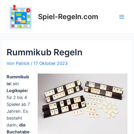
Zum
Inhalt
Spiel-Regeln.com
springen
Main
Men
Rummikub Regeln
Von
Patrick
/
17 Oktober 2023
Rummikub
is
t ein
Logikspie
l
für 2 bis 4
Spieler ab 7
Jahren. Es
besteht
darin,
die
Buchstabe