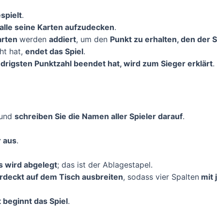
spielt
.
alle seine Karten aufzudecken
.
arten
werden
addiert
, um den
Punkt zu erhalten, den der Sp
ht hat,
endet das Spiel
.
iedrigsten Punktzahl beendet hat, wird zum Sieger erklärt
.
 und
schreiben Sie die Namen aller Spieler darauf
.
r aus
.
.
s wird abgelegt
; das ist der Ablagestapel.
rdeckt auf dem Tisch ausbreiten
, sodass vier Spalten
mit 
 beginnt das Spiel
.