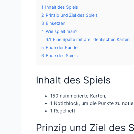
1
Inhalt des Spiels
2
Prinzip und Ziel des Spiels
3
Einsetzen
4
Wie spielt man?
4.1
Eine Spalte mit drei identischen Karten
5
Ende der Runde
6
Ende des Spiels
Inhalt des Spiels
150 nummerierte Karten,
1 Notizblock, um die Punkte zu notie
1 Regelheft.
Prinzip und Ziel des S